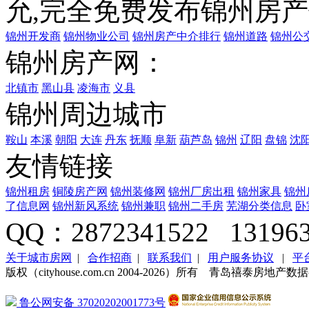
允,完全免费发布
锦州房产
锦州开发商
锦州物业公司
锦州房产中介排行
锦州道路
锦州公
锦州房产网：
北镇市
黑山县
凌海市
义县
锦州周边城市
鞍山
本溪
朝阳
大连
丹东
抚顺
阜新
葫芦岛
锦州
辽阳
盘锦
沈
友情链接
锦州租房
铜陵房产网
锦州装修网
锦州厂房出租
锦州家具
锦州
了信息网
锦州新风系统
锦州兼职
锦州二手房
芜湖分类信息
卧
QQ：2872341522 131963
关于城市房网
|
合作招商
|
联系我们
|
用户服务协议
|
平
版权（cityhouse.com.cn 2004-2026）所有 青岛禧泰房
鲁公网安备 37020202001773号