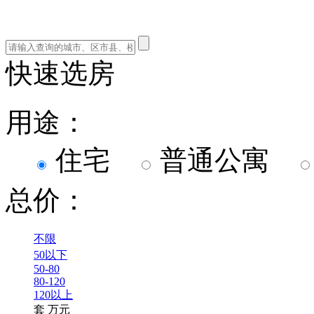
快速选房
用途：
住宅
普通公寓
总价：
不限
50以下
50-80
80-120
120以上
套
万元