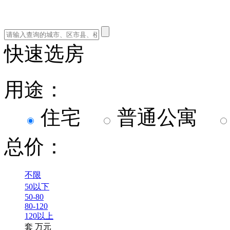
快速选房
用途：
住宅
普通公寓
总价：
不限
50以下
50-80
80-120
120以上
套
万元